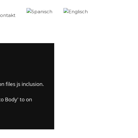
ontakt
 files js inclusion.
to Body' to on