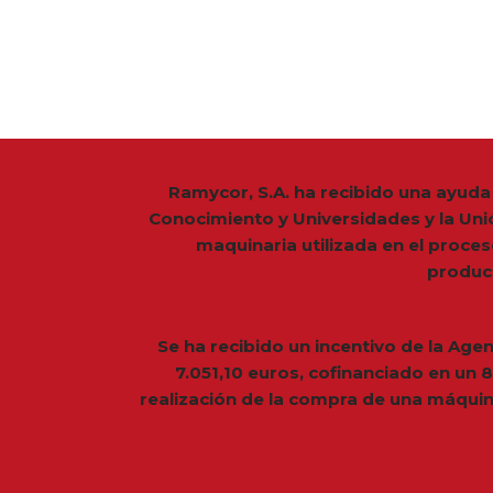
Ramycor, S.A. ha recibido una ayuda 
Conocimiento y Universidades y la Uni
maquinaria utilizada en el proce
produc
Se ha recibido un incentivo de la Age
7.051,10 euros, cofinanciado en un
realización de la compra de una máquin