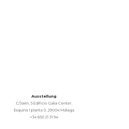
Ausstellung
C/Jaén, 5 Edificio Galia Center.
Esquina 1 planta 0, 29004 Málaga
+34 650 21 31 94