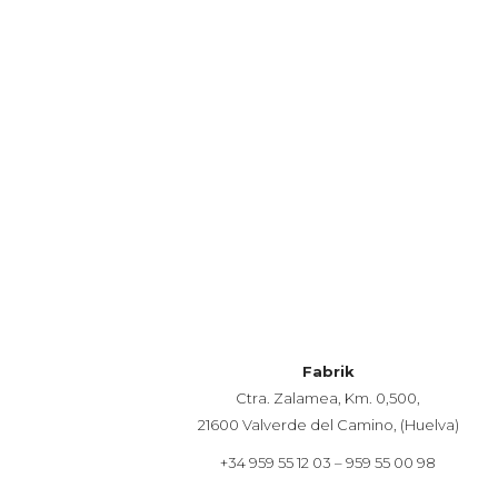
Fabrik
Ctra. Zalamea, Km. 0,500,
21600 Valverde del Camino, (Huelva)
+34 959 55 12 03 – 959 55 00 98