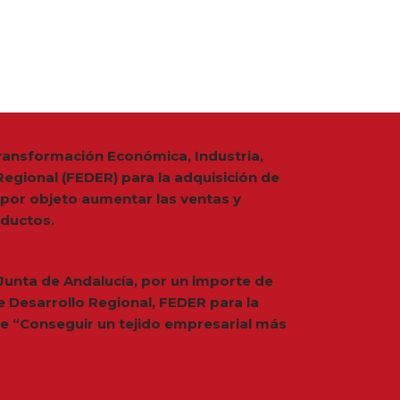
 Transformación Económica, Industria,
egional (FEDER) para la adquisición de
 por objeto aumentar las ventas y
ductos.
 Junta de Andalucía, por un importe de
 Desarrollo Regional, FEDER para la
de “Conseguir un tejido empresarial más