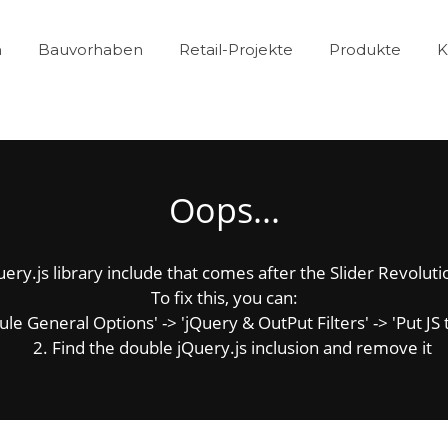
n
Bauvorhaben
Retail-Projekte
Produkte
K
Oops...
y.js library include that comes after the Slider Revolution
To fix this, you can:
e General Options' -> 'jQuery & OutPut Filters' -> 'Put JS 
2. Find the double jQuery.js inclusion and remove it