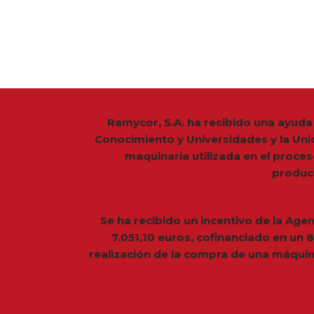
Ramycor, S.A. ha recibido una ayuda 
Conocimiento y Universidades y la Uni
maquinaria utilizada en el proce
produc
Se ha recibido un incentivo de la Age
7.051,10 euros, cofinanciado en un
realización de la compra de una máquin