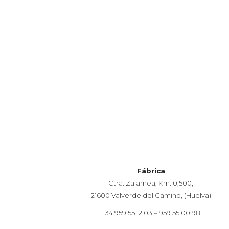
Fábrica
Ctra. Zalamea, Km. 0,500,
21600 Valverde del Camino, (Huelva)
+34 959 55 12 03 – 959 55 00 98