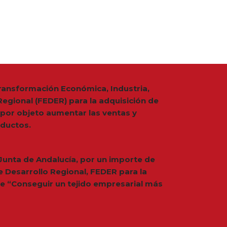
 Transformación Económica, Industria,
egional (FEDER) para la adquisición de
 por objeto aumentar las ventas y
ductos.
 Junta de Andalucía, por un importe de
 Desarrollo Regional, FEDER para la
de “Conseguir un tejido empresarial más